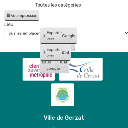
Toutes les catégories
Gerzatois
Vue
impression
Lieu
Créer
Exporter
Google
un
vers
Google
compte
Exporter
iCal
Créer
vers
un
iCal
compte
Ville de Gerzat