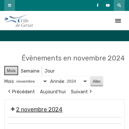
Passer
au
Agenda
contenu
Accueil
»
Agenda
Évènements en novembre 2024
Mois
Semaine
Jour
Mois
Année
Précédent
Aujourd’hui
Suivant
2 novembre 2024
🎃