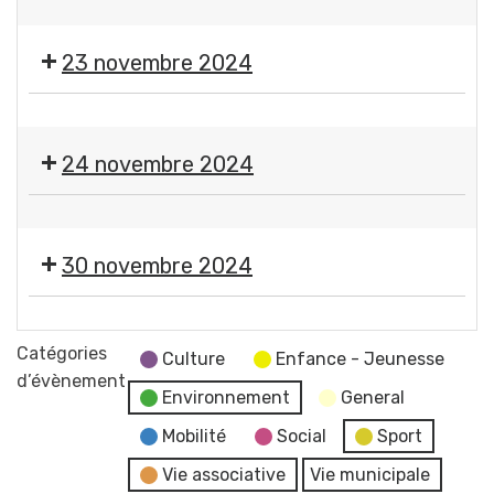
Guerre
Gerzatois
💃
Gerzatoise
mondiale
🕺
23 novembre 2024
🇫🇷
🪗
Thé
🎨
dansant
🪡
24 novembre 2024
Expo-
vente
🎨
de
🪡
l'atelier
30 novembre 2024
Expo-
des
vente
petites
🎄
de
mains
Marché
Catégories
l'atelier
Culture
Enfance - Jeunesse
de
d’évènement
des
Environnement
General
Noël
petites
Comité
Mobilité
Social
Sport
mains
des
Vie associative
Vie municipale
Fêtes