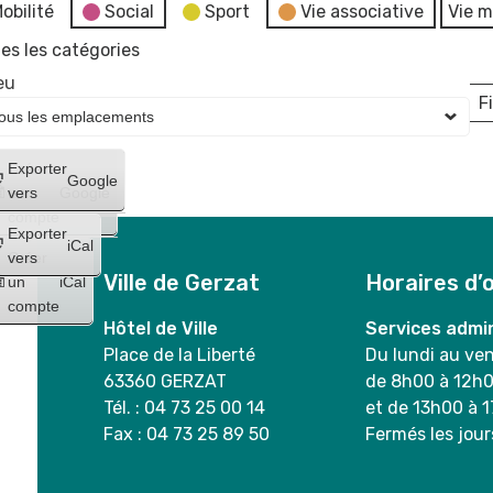
obilité
Social
Sport
Vie associative
Vie m
es les catégories
eu
Fi
L
Créer
Exporter
Google
un
vers
Google
compte
Exporter
iCal
Créer
vers
Ville de Gerzat
Horaires d’
un
iCal
compte
Hôtel de Ville
Services admin
Place de la Liberté
Du lundi au ve
63360 GERZAT
de 8h00 à 12h
Tél. : 04 73 25 00 14
et de 13h00 à 
Fax : 04 73 25 89 50
Fermés les jour