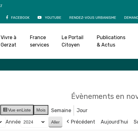
AT
FACEBOOK
YOUTUBE
RENDEZ-VOUS URBANISME
DEMAND
Agenda
Vivre à
France
Le Portail
Publications
Accueil
»
Agenda
Gerzat
services
Citoyen
& Actus
Évènements en no
Vue en
Liste
Mois
Semaine
Jour
Année
Précédent
Aujourd’hui
S