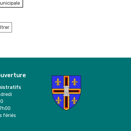
unicipale
ltrer
ieux
ouverture
istratifs
ndredi
00
17h00
s fériés