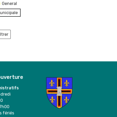
General
unicipale
ltrer
ieux
ouverture
istratifs
ndredi
00
17h00
s fériés