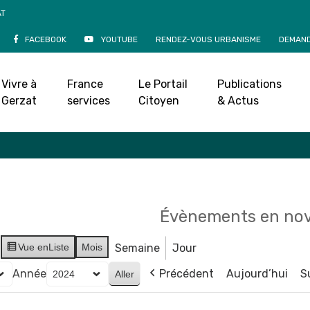
AT
FACEBOOK
YOUTUBE
RENDEZ-VOUS URBANISME
DEMAND
Agenda
Vivre à
France
Le Portail
Publications
Accueil
»
Agenda
Gerzat
services
Citoyen
& Actus
Évènements en no
Vue en
Liste
Mois
Semaine
Jour
Année
Précédent
Aujourd’hui
S