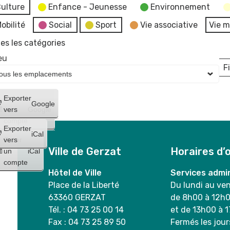
ulture
Enfance - Jeunesse
Environnement
obilité
Social
Sport
Vie associative
Vie m
es les catégories
eu
Fi
L
Créer
Exporter
Google
un
vers
Google
compte
Exporter
iCal
Créer
vers
Ville de Gerzat
Horaires d’
un
iCal
compte
Hôtel de Ville
Services admin
Place de la Liberté
Du lundi au ve
63360 GERZAT
de 8h00 à 12h
Tél. : 04 73 25 00 14
et de 13h00 à 
Fax : 04 73 25 89 50
Fermés les jour