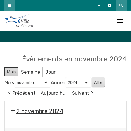
Passer
au
Agenda
contenu
Accueil
»
Agenda
Évènements en novembre 2024
Mois
Semaine
Jour
Mois
Année
Précédent
Aujourd’hui
Suivant
2 novembre 2024
🎃