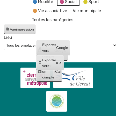
d'Histoire
Mobilité
Social
Sport
l'esprit
-
et
de
Vie associative
Vie municipale
AFAG
Patrimoine,
la
Théâtre
Toutes les catégories
dans
vigne
l'esprit
Vue
impression
de
Lieu
la
Créer
Exporter
vigne
Google
un
vers
Google
compte
Exporter
iCal
Créer
vers
un
iCal
compte