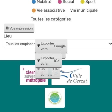
d'Histoire
Mobilité
Social
Sport
l'esprit
-
et
de
Vie associative
Vie municipale
AFAG
Patrimoine,
la
Théâtre
Toutes les catégories
dans
vigne
l'esprit
Vue
impression
de
Lieu
la
Créer
Exporter
vigne
Google
un
vers
Google
compte
Exporter
iCal
Créer
vers
un
iCal
compte