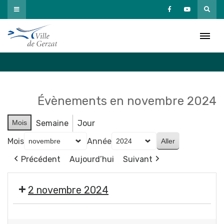
Passer
au
Agenda
contenu
Accueil
»
Agenda
Évènements en novembre 2024
Mois
Semaine
Jour
Mois
Année
Précédent
Aujourd’hui
Suivant
2 novembre 2024
🎃