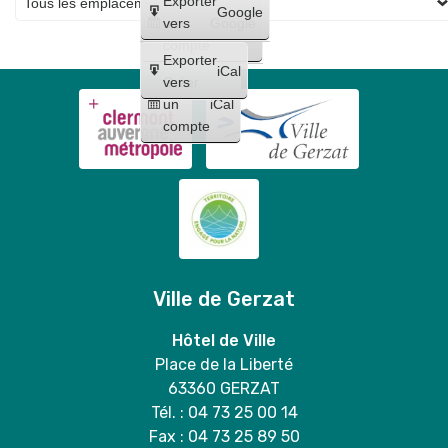
Créer
Exporter
vigne
Google
un
vers
Google
compte
Exporter
iCal
Créer
vers
un
iCal
compte
Ville de Gerzat
Hôtel de Ville
Place de la Liberté
63360 GERZAT
Tél. : 04 73 25 00 14
Fax : 04 73 25 89 50