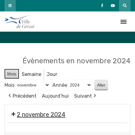
Passer
au
Agenda
contenu
Accueil
»
Agenda
Évènements en novembre 2024
Mois
Semaine
Jour
Mois
Année
Précédent
Aujourd’hui
Suivant
2 novembre 2024
🎃