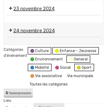
déplacements
racontée
mondiale
de
d'information
à
23 novembre 2024
🇫🇷
Moulins
deux
et
📖
en
Salon
24 novembre 2024
une
du
demi-
livre
heure
📖
d'Histoire
-
Salon
Catégories
et
Culture
Enfance - Jeunesse
AFAG
du
d’évènement
Patrimoine,
Environnement
General
Théâtre
livre
dans
d'Histoire
Mobilité
Social
Sport
l'esprit
et
de
Vie associative
Vie municipale
Patrimoine,
la
Toutes les catégories
dans
vigne
l'esprit
Vue
impression
de
Lieu
la