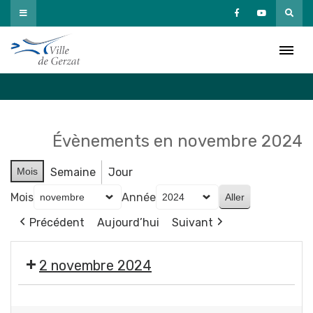
Passer
au
Agenda
contenu
Accueil
»
Agenda
Évènements en novembre 2024
Mois
Semaine
Jour
Mois
Année
Précédent
Aujourd’hui
Suivant
2 novembre 2024
🎃