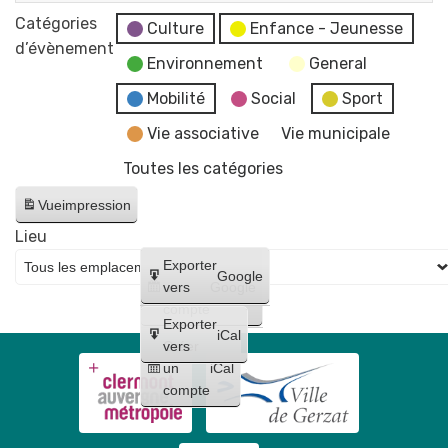
déplacements
d'Histoire
en
de
Salon
Catégories
et
Culture
Enfance - Jeunesse
une
Moulins
du
d’évènement
Patrimoine,
demi-
Environnement
General
livre
dans
heure
d'Histoire
Mobilité
Social
Sport
l'esprit
-
et
de
Vie associative
Vie municipale
AFAG
Patrimoine,
la
Théâtre
Toutes les catégories
dans
vigne
l'esprit
Vue
impression
de
Lieu
la
Créer
Exporter
vigne
Google
un
vers
Google
compte
Exporter
iCal
Créer
vers
un
iCal
compte