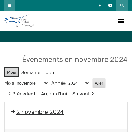
Passer
au
Agenda
contenu
Accueil
»
Agenda
Évènements en novembre 2024
Mois
Semaine
Jour
Mois
Année
Précédent
Aujourd’hui
Suivant
2 novembre 2024
🎃