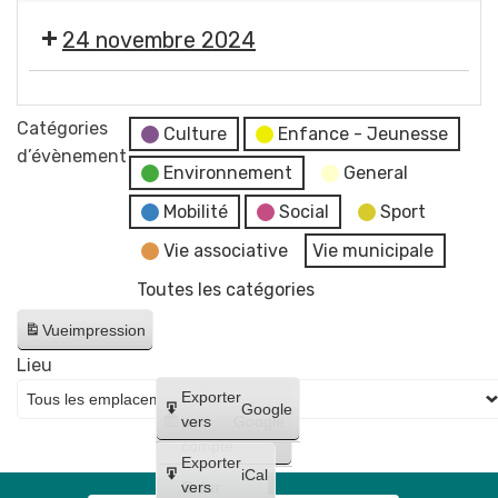
déplacements
racontée
mondiale
de
Salon
à
24 novembre 2024
🇫🇷
Moulins
du
deux
livre
et
📖
d'Histoire
en
Salon
Catégories
et
Culture
Enfance - Jeunesse
une
du
d’évènement
Patrimoine,
demi-
Environnement
General
livre
dans
heure
d'Histoire
Mobilité
Social
Sport
l'esprit
-
et
de
Vie associative
Vie municipale
AFAG
Patrimoine,
la
Théâtre
Toutes les catégories
dans
vigne
l'esprit
Vue
impression
de
Lieu
la
Créer
Exporter
vigne
Google
un
vers
Google
compte
Exporter
iCal
Créer
vers