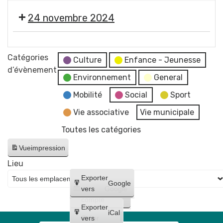
en
Salon
24 novembre 2024
une
du
demi-
livre
heure
📖
d'Histoire
-
Salon
Catégories
et
Culture
Enfance - Jeunesse
AFAG
du
d’évènement
Patrimoine,
Environnement
General
Théâtre
livre
dans
d'Histoire
Mobilité
Social
Sport
l'esprit
et
de
Vie associative
Vie municipale
Patrimoine,
la
Toutes les catégories
dans
vigne
l'esprit
Vue
impression
de
Lieu
la
Créer
Exporter
vigne
Google
un
vers
Google
compte
Exporter
iCal
Créer
vers