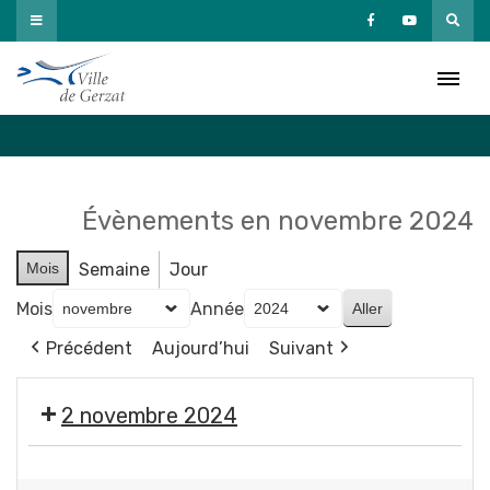
Passer
au
Agenda
contenu
Accueil
»
Agenda
Évènements en novembre 2024
Mois
Semaine
Jour
Mois
Année
Précédent
Aujourd’hui
Suivant
2 novembre 2024
🎃