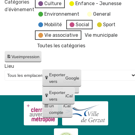
Marché
Catégories
et
Culture
Enfance - Jeunesse
des
la
de
d’évènement
Patrimoine,
petites
Environnement
General
vigne
Noël
dans
mains
Comité
Mobilité
Social
Sport
l'esprit
des
de
Vie associative
Vie municipale
Fêtes
la
Toutes les catégories
Gerzatois
vigne
Vue
impression
Lieu
Créer
Exporter
Google
un
vers
Google
compte
Exporter
iCal
Créer
vers
un
iCal
compte