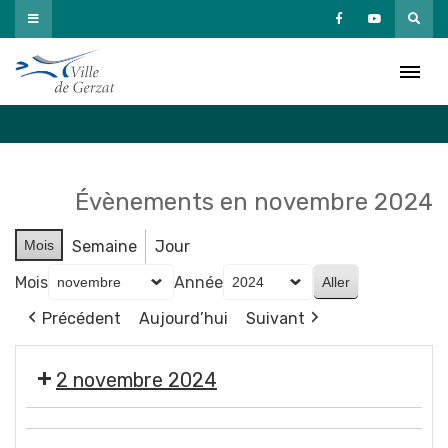
Passer
au
Agenda
contenu
Accueil
»
Agenda
Évènements en novembre 2024
Mois
Semaine
Jour
Mois
Année
Précédent
Aujourd’hui
Suivant
2 novembre 2024
🎃