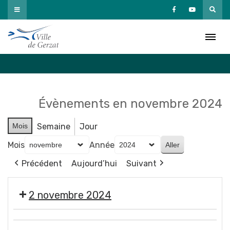
Passer
au
Agenda
contenu
Accueil
»
Agenda
Évènements en novembre 2024
Mois
Semaine
Jour
Mois
Année
Précédent
Aujourd’hui
Suivant
2 novembre 2024
🎃