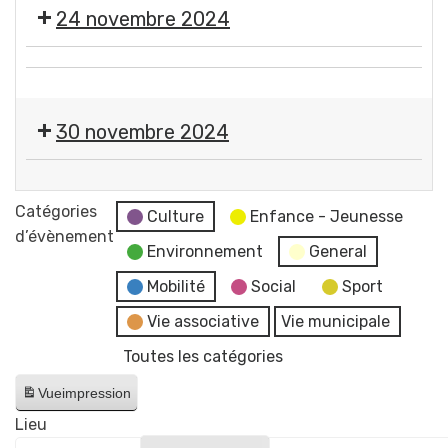
Salon
Expo-
Théâtre
24 novembre 2024
du
vente
livre
de
🎨
d'Histoire
l'atelier
📖
🪡
et
des
Salon
Expo-
Patrimoine,
30 novembre 2024
petites
du
vente
dans
mains
livre
de
l'esprit
🎄
d'Histoire
l'atelier
de
Marché
Catégories
et
Culture
Enfance - Jeunesse
des
la
de
d’évènement
Patrimoine,
petites
Environnement
General
vigne
Noël
dans
mains
Comité
Mobilité
Social
Sport
l'esprit
des
de
Vie associative
Vie municipale
Fêtes
la
Toutes les catégories
Gerzatois
vigne
Vue
impression
Lieu