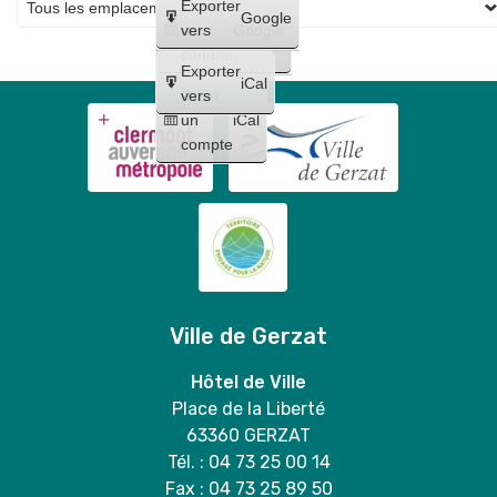
Créer
Exporter
Google
un
vers
Google
compte
Exporter
iCal
Créer
vers
un
iCal
compte
Ville de Gerzat
Hôtel de Ville
Place de la Liberté
63360 GERZAT
Tél. : 04 73 25 00 14
Fax : 04 73 25 89 50