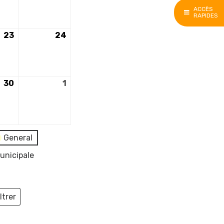
ACCÈS
RAPIDES
23
23
24
24
e
novembre
novembre
2024
2024
30
30
1
1
e
novembre
décembre
2024
2024
General
unicipale
ltrer
ieux