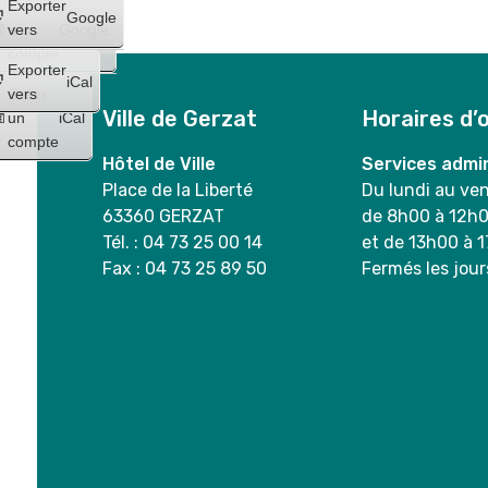
Créer
Exporter
Google
un
vers
Google
compte
Exporter
iCal
Créer
vers
Ville de Gerzat
Horaires d’
un
iCal
compte
Hôtel de Ville
Services admin
Place de la Liberté
Du lundi au ve
63360 GERZAT
de 8h00 à 12h
Tél. : 04 73 25 00 14
et de 13h00 à 
Fax : 04 73 25 89 50
Fermés les jour