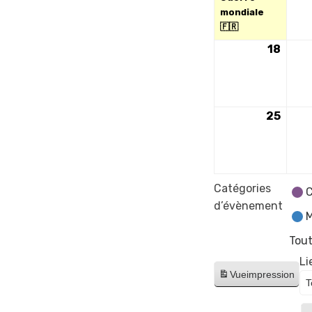
mondiale
🇫🇷
18
18
nove
2024
25
25
nove
2024
Catégories
C
d’évènement
M
Tout
Li
Vue
impression