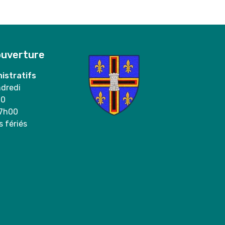
ouverture
istratifs
ndredi
00
17h00
s fériés