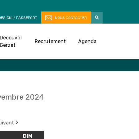
ES CNI / PASSEPORT
NOUS CONTACTER
Découvrir
Recrutement
Agenda
Gerzat
vembre 2024
uivant
M
SAMEDI
DIM
DIMANCHE