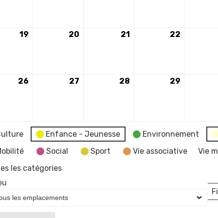
19
19
20
20
21
21
22
22
mbre
novembre
novembre
novembre
novembr
2024
2024
2024
2024
26
26
27
27
28
28
29
29
mbre
novembre
novembre
novembre
novembr
2024
2024
2024
2024
ulture
Enfance - Jeunesse
Environnement
obilité
Social
Sport
Vie associative
Vie m
es les catégories
eu
Fi
L