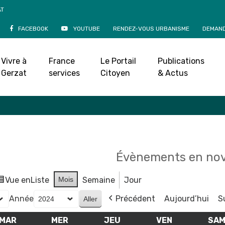
AT
FACEBOOK
YOUTUBE
RENDEZ-VOUS URBANISME
DEMAND
Agenda
Vivre à
France
Le Portail
Publications
Accueil
»
Agenda
Gerzat
services
Citoyen
& Actus
Évènements en no
Vue en
Liste
Mois
Semaine
Jour
Année
Précédent
Aujourd’hui
S
MAR
MARDI
MER
MERCREDI
JEU
JEUDI
VEN
VENDREDI
SA