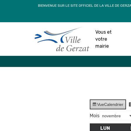
Passer
BIENVENUE SUR LE SITE OFFICIEL DE LA VILLE DE GERZ
au
contenu
Vous et
votre
mairie
Vue
Calendrier
Mois
LUN
LUNDI