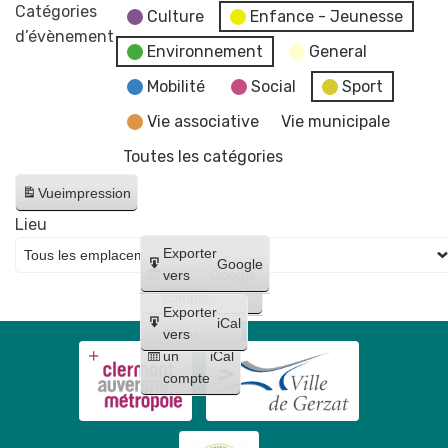
Halloween
Catégories
Culture
Enfance - Jeunesse
par
d’évènement
Environnement
General
le
Comité
Mobilité
Social
Sport
des
Vie associative
Vie municipale
Fêtes
Toutes les catégories
Gerzatois
Vue
impression
Lieu
Créer
Exporter
Google
un
vers
Google
compte
Exporter
iCal
Créer
vers
un
iCal
compte