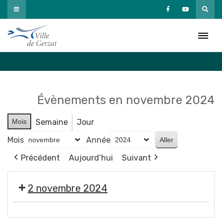
Passer
au
Agenda
contenu
Accueil
»
Agenda
Évènements en novembre 2024
Mois
Semaine
Jour
Mois
Année
Précédent
Aujourd’hui
Suivant
2 novembre 2024
🎃