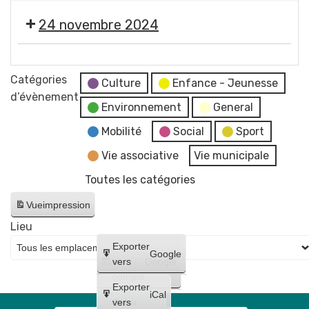
en
Salon
24 novembre 2024
une
du
demi-
livre
heure
📖
d'Histoire
-
Salon
Catégories
et
Culture
Enfance - Jeunesse
AFAG
du
d’évènement
Patrimoine,
Environnement
General
Théâtre
livre
dans
d'Histoire
Mobilité
Social
Sport
l'esprit
et
de
Vie associative
Vie municipale
Patrimoine,
la
Toutes les catégories
dans
vigne
l'esprit
Vue
impression
de
Lieu
la
Créer
Exporter
vigne
Google
un
vers
Google
compte
Exporter
iCal
Créer
vers