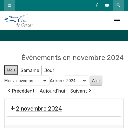
Passer
au
Agenda
contenu
Accueil
»
Agenda
Évènements en novembre 2024
Mois
Semaine
Jour
Mois
Année
Précédent
Aujourd’hui
Suivant
2 novembre 2024
🎃