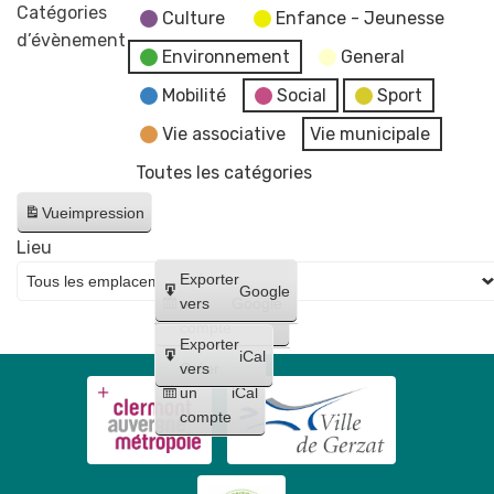
commémorative
Catégories
Culture
Enfance - Jeunesse
de
d’évènement
Environnement
General
l'Armistice
de
Mobilité
Social
Sport
la
Vie associative
Vie municipale
1re
Toutes les catégories
Guerre
mondiale
Vue
impression
🇫🇷
Lieu
Créer
Exporter
Google
un
vers
Google
compte
Exporter
iCal
Créer
vers
un
iCal
compte