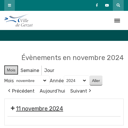
Passer
au
Agenda
contenu
Accueil
»
Agenda
Évènements en novembre 2024
Mois
Semaine
Jour
Mois
Année
Précédent
Aujourd’hui
Suivant
11 novembre 2024
Cérémonie