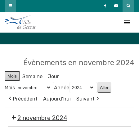
Passer
au
Agenda
contenu
Accueil
»
Agenda
Évènements en novembre 2024
Mois
Semaine
Jour
Mois
Année
Précédent
Aujourd’hui
Suivant
2 novembre 2024
🎃