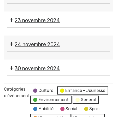
Guerre
Gerzatois
Sportive
mondiale
💃
Gerzatoise
🇫🇷
🕺
23 novembre 2024
🪗
Thé
🎨
dansant
🪡
24 novembre 2024
Expo-
vente
🎨
de
🪡
l'atelier
30 novembre 2024
Expo-
des
vente
petites
🎄
de
mains
Marché
Catégories
l'atelier
Culture
Enfance - Jeunesse
de
d’évènement
des
Environnement
General
Noël
petites
Comité
Mobilité
Social
Sport
mains
des