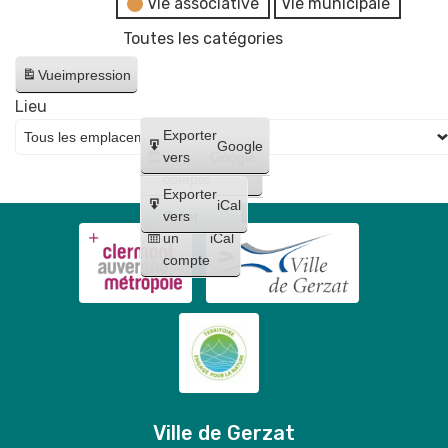
Vie associative
Vie municipale
Fêtes
Toutes les catégories
Gerzatois
Vue
impression
Lieu
Créer
Exporter
Google
un
vers
Google
compte
Exporter
iCal
Créer
vers
un
iCal
compte
Ville de Gerzat