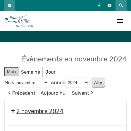
Passer
au
Agenda
contenu
Accueil
»
Agenda
Évènements en novembre 2024
Mois
Semaine
Jour
Mois
Année
Précédent
Aujourd’hui
Suivant
2 novembre 2024
🎃