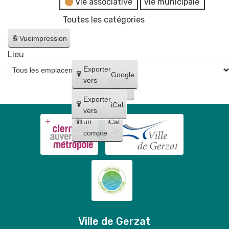
Vie associative
Vie municipale
Fêtes
Toutes les catégories
Gerzatois
Vue
impression
Lieu
Créer
Exporter
Google
un
vers
Google
compte
Exporter
iCal
Créer
vers
un
iCal
compte
Ville de Gerzat