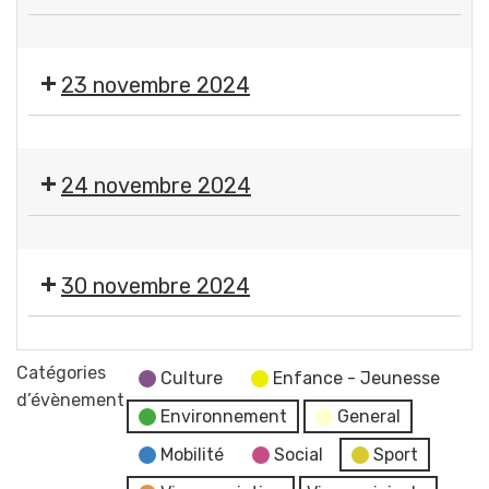
Guerre
Gerzatois
Sportive
mondiale
💃
Gerzatoise
🇫🇷
🕺
23 novembre 2024
🪗
Thé
🎨
dansant
🪡
24 novembre 2024
Expo-
vente
🎨
de
🪡
l'atelier
30 novembre 2024
Expo-
des
vente
petites
🎄
de
mains
Marché
Catégories
l'atelier
Culture
Enfance - Jeunesse
de
d’évènement
des
Environnement
General
Noël
petites
Comité
Mobilité
Social
Sport
mains
des