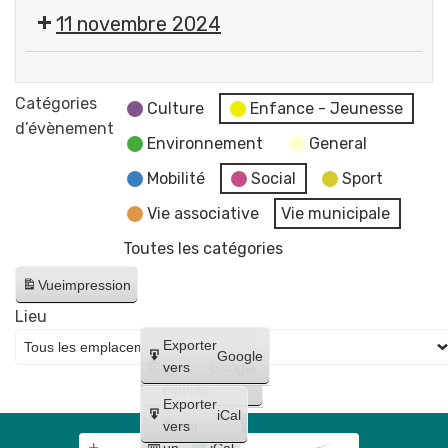
Halloween
11 novembre 2024
par
le
Cérémonie
Comité
commémorative
Catégories
des
Culture
Enfance - Jeunesse
de
d’évènement
Fêtes
Environnement
General
l'Armistice
Gerzatois
de
Mobilité
Social
Sport
la
Vie associative
Vie municipale
1re
Toutes les catégories
Guerre
mondiale
Vue
impression
🇫🇷
Lieu
Créer
Exporter
Google
un
vers
Google
compte
Exporter
iCal
Créer
vers
un
iCal