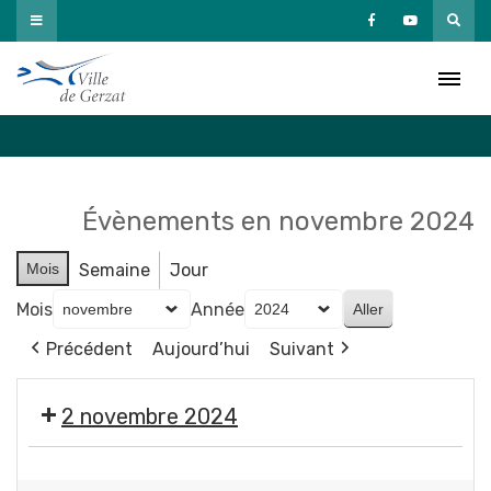
Passer
au
Agenda
contenu
Accueil
»
Agenda
Évènements en novembre 2024
Mois
Semaine
Jour
Mois
Année
Précédent
Aujourd’hui
Suivant
2 novembre 2024
🎃