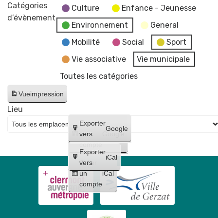
commémorative
Catégories
Culture
Enfance - Jeunesse
de
d’évènement
Environnement
General
l'Armistice
de
Mobilité
Social
Sport
la
Vie associative
Vie municipale
1re
Toutes les catégories
Guerre
mondiale
Vue
impression
🇫🇷
Lieu
Créer
Exporter
Google
un
vers
Google
compte
Exporter
iCal
Créer
vers
un
iCal
compte