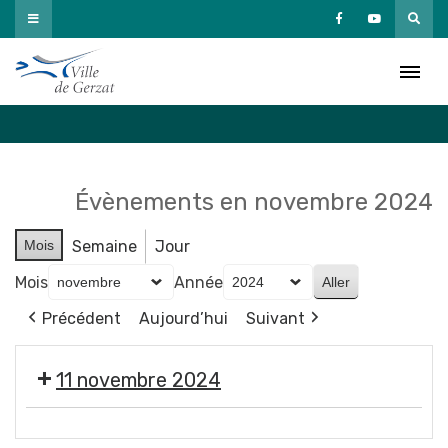
Passer
au
Agenda
contenu
Accueil
»
Agenda
Évènements en novembre 2024
Mois
Semaine
Jour
Mois
Année
Précédent
Aujourd’hui
Suivant
11 novembre 2024
Cérémonie