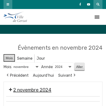
Passer
au
Agenda
contenu
Accueil
»
Agenda
Évènements en novembre 2024
Mois
Semaine
Jour
Mois
Année
Précédent
Aujourd’hui
Suivant
2 novembre 2024
🎃