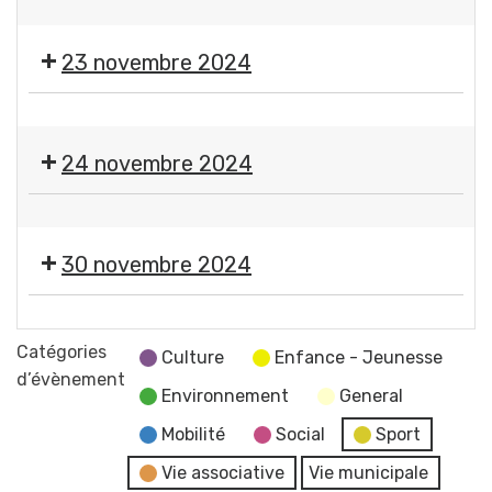
Guerre
Gerzatois
💃
Gerzatoise
mondiale
🕺
23 novembre 2024
🇫🇷
🪗
Thé
🎨
dansant
🪡
24 novembre 2024
Expo-
vente
🎨
de
🪡
l'atelier
30 novembre 2024
Expo-
des
vente
petites
🎄
de
mains
Marché
Catégories
l'atelier
Culture
Enfance - Jeunesse
de
d’évènement
des
Environnement
General
Noël
petites
Comité
Mobilité
Social
Sport
mains
des
Vie associative
Vie municipale
Fêtes