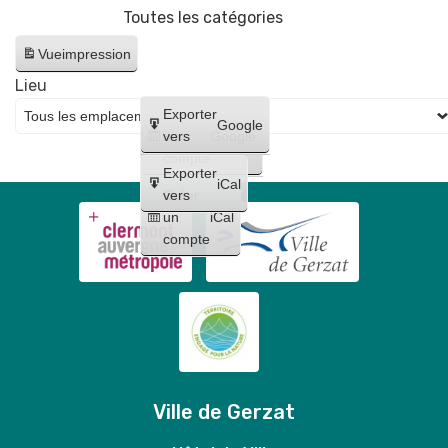
Toutes les catégories
Gerzatois
Vue
impression
Lieu
Créer
Exporter
Google
un
vers
Google
compte
Exporter
iCal
Créer
vers
un
iCal
compte
Ville de Gerzat