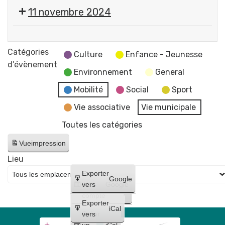
:
11 novembre 2024
le
bus
Cérémonie
itinérant
commémorative
Catégories
du
Culture
Enfance - Jeunesse
de
d’évènement
SMTC-
Environnement
General
l'Armistice
AC
de
Mobilité
Social
Sport
vient
la
à
Vie associative
Vie municipale
1re
vous
Toutes les catégories
Guerre
pour
mondiale
échanger
Vue
impression
🇫🇷
sur
Lieu
vos
Créer
Exporter
Google
déplacements
un
vers
Google
compte
Exporter
iCal
Créer
vers
un
iCal