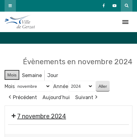
Passer
au
Agenda
contenu
Accueil
»
Agenda
Évènements en novembre 2024
Mois
Semaine
Jour
Mois
Année
Précédent
Aujourd’hui
Suivant
7 novembre 2024
C.l'infobus