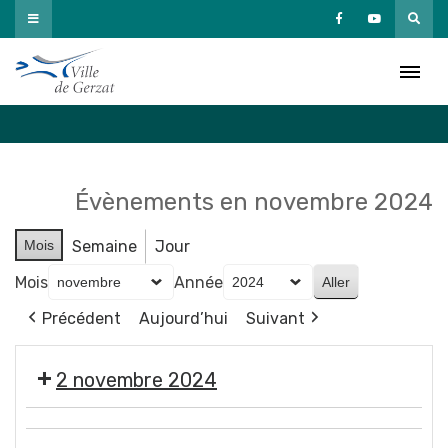
Passer
au
Agenda
contenu
Accueil
»
Agenda
Évènements en novembre 2024
Mois
Semaine
Jour
Mois
Année
Précédent
Aujourd’hui
Suivant
2 novembre 2024
🎃