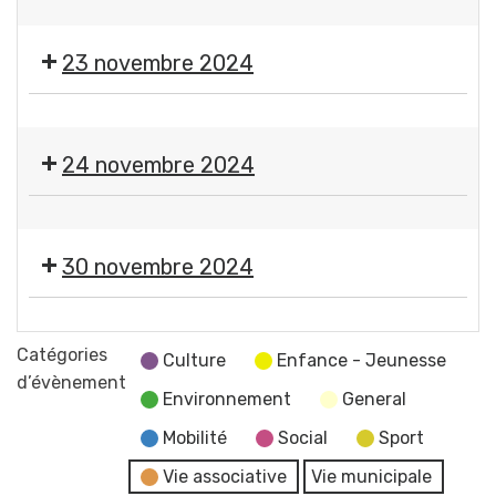
Guerre
Gerzatois
💃
Gerzatoise
mondiale
🕺
23 novembre 2024
🇫🇷
🪗
Thé
🎨
dansant
🪡
24 novembre 2024
Expo-
vente
🎨
de
🪡
l'atelier
30 novembre 2024
Expo-
des
vente
petites
🎄
de
mains
Marché
Catégories
l'atelier
Culture
Enfance - Jeunesse
de
d’évènement
des
Environnement
General
Noël
petites
Comité
Mobilité
Social
Sport
mains
des
Vie associative
Vie municipale
Fêtes