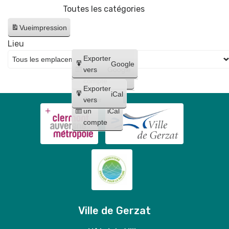
Toutes les catégories
Gerzatois
Vue
impression
Lieu
Créer
Exporter
Google
un
vers
Google
compte
Exporter
iCal
Créer
vers
un
iCal
compte
Ville de Gerzat