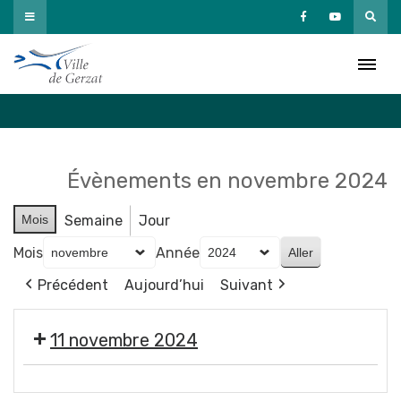
Passer
au
Agenda
contenu
Accueil
»
Agenda
Évènements en novembre 2024
Mois
Semaine
Jour
Mois
Année
Précédent
Aujourd’hui
Suivant
11 novembre 2024
Cérémonie