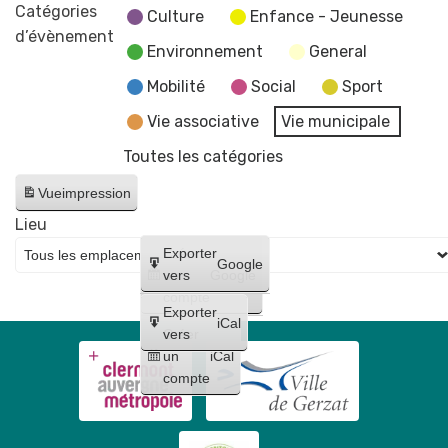
commémorative
Catégories
Culture
Enfance - Jeunesse
de
d’évènement
Environnement
General
l'Armistice
de
Mobilité
Social
Sport
la
Vie associative
Vie municipale
1re
Toutes les catégories
Guerre
mondiale
Vue
impression
🇫🇷
Lieu
Créer
Exporter
Google
un
vers
Google
compte
Exporter
iCal
Créer
vers
un
iCal
compte