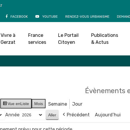
AT
FACEBOOK
YOUTUBE
RENDEZ-VOUS URBANISME
DEMAND
Agenda
Vivre à
France
Le Portail
Publications
Accueil
»
Agenda
Gerzat
services
Citoyen
& Actus
Évènements e
Vue en
Liste
Mois
Semaine
Jour
Année
Précédent
Aujourd’hui
vènement prévu pour cette période.