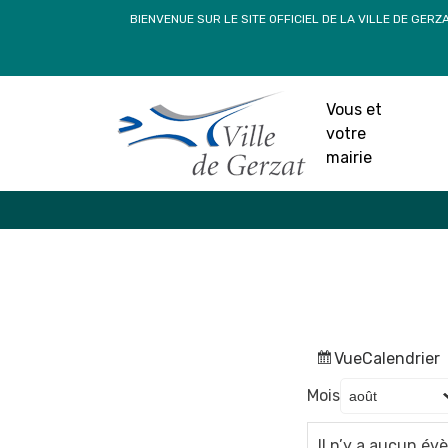
Passer
BIENVENUE SUR LE SITE OFFICIEL DE LA VILLE DE GERZ
au
contenu
Vous et
votre
mairie
Vue
Calendrier
Mois
Il n’y a aucun é