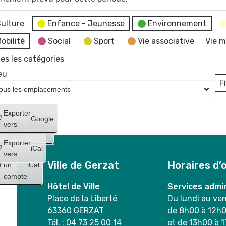
ulture
Enfance - Jeunesse
Environnement
obilité
Social
Sport
Vie associative
Vie m
es les catégories
eu
Fi
L
Créer
Exporter
Google
un
vers
Google
compte
Exporter
iCal
Créer
vers
Ville de Gerzat
Horaires d’
un
iCal
compte
Hôtel de Ville
Services admin
Place de la Liberté
Du lundi au ve
63360 GERZAT
de 8h00 à 12h
Tél. : 04 73 25 00 14
et de 13h00 à 