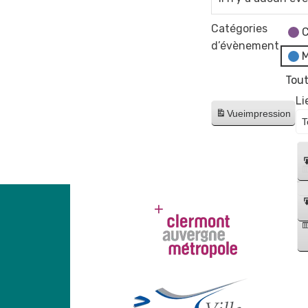
Catégories
C
d’évènement
M
Tout
Li
Vue
impression