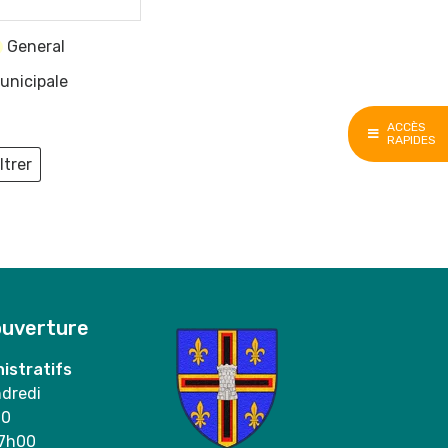
General
unicipale
ACCÈS
RAPIDES
ltrer
ieux
ouverture
istratifs
ndredi
00
17h00