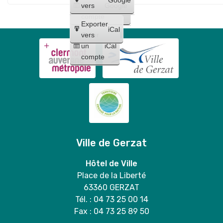
un
vers
Google
compte
Exporter
iCal
Créer
vers
un
iCal
compte
Ville de Gerzat
Hôtel de Ville
Place de la Liberté
63360 GERZAT
Tél. : 04 73 25 00 14
Fax : 04 73 25 89 50