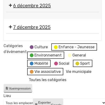
RDV
6 décembre 2025
des
illuminations
🎄
-
Marché
Dès
7 décembre 2025
de
15
Noël
h
🎄
du
!!!
Marché
Catégories
Comité
Culture
Enfance - Jeunesse
de
d’évènement
des
Environnement
General
Noël
Fêtes
du
Mobilité
Social
Sport
Gerzatois
Comité
Vie associative
Vie municipale
des
Toutes les catégories
Fêtes
Gerzatois
Vue
impression
Lieu
Créer
Exporter
Google