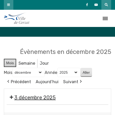
Passer
au
Agenda
contenu
Accueil
»
Agenda
Évènements en décembre 2025
Mois
Semaine
Jour
Mois
Année
Précédent
Aujourd’hui
Suivant
3 décembre 2025
🌟