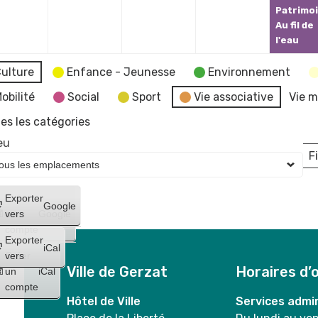
Patrimoi
Au fil de
l'eau
ulture
Enfance - Jeunesse
Environnement
obilité
Social
Sport
Vie associative
Vie m
es les catégories
eu
Fi
L
Créer
Exporter
Google
un
vers
Google
compte
Exporter
iCal
Créer
vers
Ville de Gerzat
Horaires d’
un
iCal
compte
Hôtel de Ville
Services admin