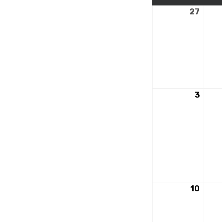
27
27
octo
2025
3
3
nove
2025
10
10
nove
2025