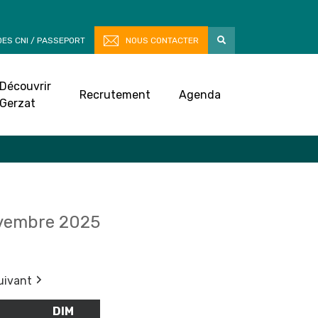
ES CNI / PASSEPORT
NOUS CONTACTER
Découvrir
Recrutement
Agenda
Gerzat
vembre 2025
uivant
M
SAMEDI
DIM
DIMANCHE