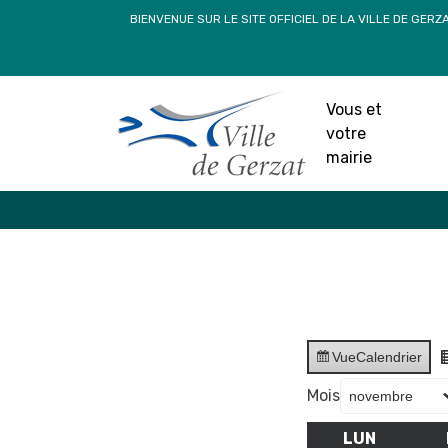
Passer
BIENVENUE SUR LE SITE OFFICIEL DE LA VILLE DE GERZ
au
contenu
Vous et
votre
mairie
Vue
Calendrier
Mois
LUN
LUNDI