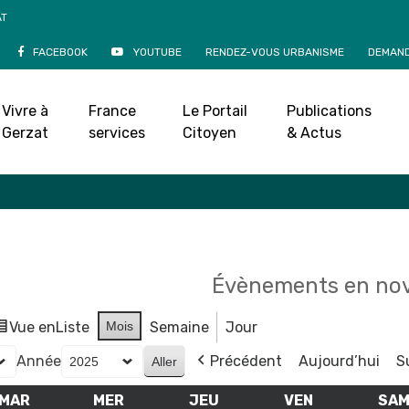
AT
FACEBOOK
YOUTUBE
RENDEZ-VOUS URBANISME
DEMAND
Agenda
Vivre à
France
Le Portail
Publications
Accueil
»
Agenda
Gerzat
services
Citoyen
& Actus
Évènements en no
Vue en
Liste
Mois
Semaine
Jour
Année
Précédent
Aujourd’hui
S
MAR
MARDI
MER
MERCREDI
JEU
JEUDI
VEN
VENDREDI
SA