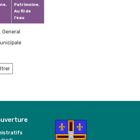
ne,
Patrimoine,
Au fil de
l'eau
General
unicipale
ltrer
ieux
ouverture
istratifs