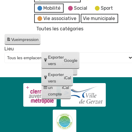
œufs
œufs
de
Mobilité
Social
Sport
de
Pâques
Vie associative
Vie municipale
Pâques
Toutes les catégories
Vue
impression
Lieu
Créer
Exporter
Google
un
vers
Google
compte
Exporter
iCal
Créer
vers
un
iCal
compte