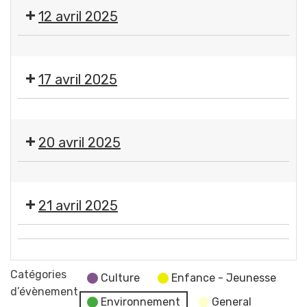
grenier
12 avril 2025
brocante
-
♻
par
🌍
les
17 avril 2025
Grand
Jeunes
nettoyage
Engagés
Temps
de
pour
d'échanges
printemps
20 avril 2025
l'Environnement
et
63
d'information
2️⃣0️⃣
-
Loto
Tournage
21 avril 2025
Gerzat
du
Basket
film
🐰
4️⃣
Y'Avanti
🐰
🥚
le
🥚
Catégories
Chasse
Culture
Enfance - Jeunesse
10
Chasse
d’évènement
aux
Environnement
General
mai
aux