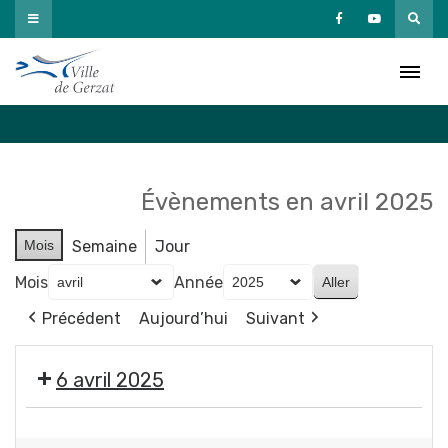
Passer
au
Agenda
contenu
Accueil
»
Agenda
Évènements en avril 2025
Mois
Semaine
Jour
Mois
Année
Précédent
Aujourd’hui
Suivant
6 avril 2025
Vide-