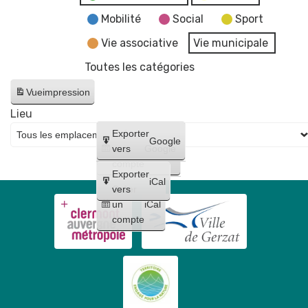
acrodanse
Mobilité
Social
Sport
–
Vie associative
Vie municipale
Compagnie
Toutes les catégories
Daraomaï
–
Vue
impression
Mercredi
Lieu
23
Créer
Exporter
avril
Google
un
vers
Google
à
compte
15h
Exporter
iCal
–
Créer
vers
un
iCal
Salle
compte
Le
Galion