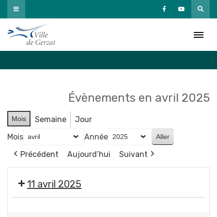
Passer
au
Agenda
contenu
Accueil
»
Agenda
Évènements en avril 2025
Mois
Semaine
Jour
Mois
Année
Précédent
Aujourd’hui
Suivant
11 avril 2025
Fanny