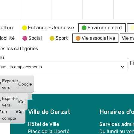
avril
avril
mai
mai
2025
2025
2025
2025
ulture
Enfance - Jeunesse
Environnement
obilité
Social
Sport
Vie associative
Vie m
es les catégories
eu
Fi
L
Créer
Exporter
Google
un
vers
Google
compte
Exporter
iCal
Créer
vers
Ville de Gerzat
Horaires d’
un
iCal
compte
Hôtel de Ville
Services admin
Place de la Liberté
Du lundi au ve