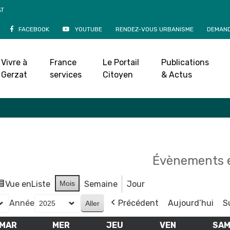
AT
FACEBOOK
YOUTUBE
RENDEZ-VOUS URBANISME
DEMAND
Agenda
Vivre à
France
Le Portail
Publications
Accueil
»
Agenda
Gerzat
services
Citoyen
& Actus
Évènements e
Vue en
Liste
Mois
Semaine
Jour
Année
Précédent
Aujourd’hui
S
MAR
MARDI
MER
MERCREDI
JEU
JEUDI
VEN
VENDREDI
SA