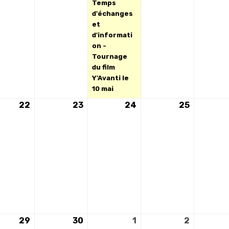
2025
2025
2025
2025
Temps
d'échanges
et
d'informati
on -
Tournage
du film
Y'Avanti le
10 mai
22
22
23
23
24
24
25
25
ements)
avril
avril
avril
avril
2025
2025
2025
2025
29
29
30
30
1
1
2
2