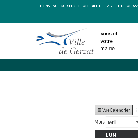
Passer
BIENVENUE SUR LE SITE OFFICIEL DE LA VILLE DE GERZ
au
contenu
Vous et
votre
mairie
Vue
Calendrier
Mois
LUN
LUNDI