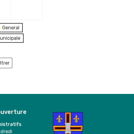
mai
mai
2025
2025
General
unicipale
ltrer
ieux
ouverture
istratifs
ndredi