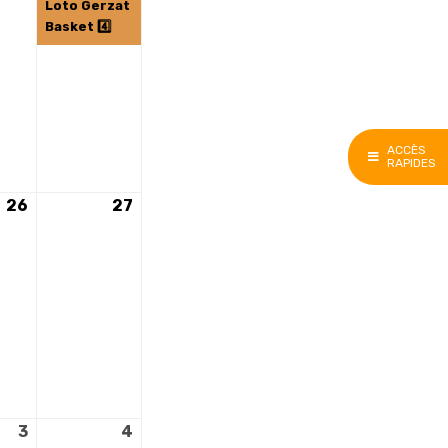
2025
2025
Loto Gerzat
Basket 4️⃣
ACCÈS
RAPIDES
26
26
27
27
avril
avril
2025
2025
3
3
4
4