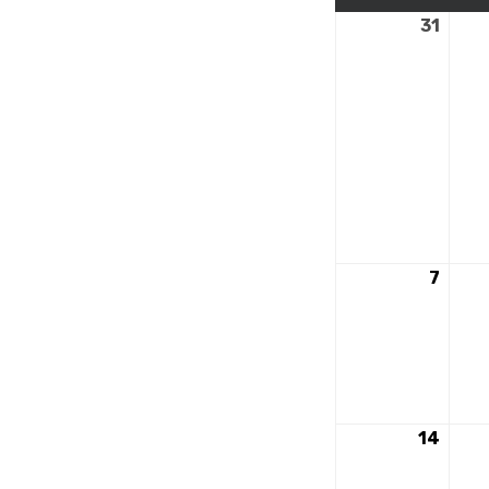
31
31
mars
2025
7
7
avril
2025
14
14
avril