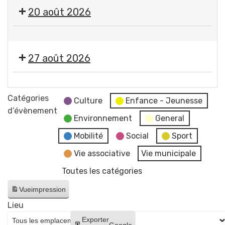
🎤
20 août 2026
🎶Les
Estivales
🤹
2026
🎤
-
27 août 2026
🎶Les
Soirée
Estivales
#4
🎞️
2026
-
Les
Catégories
-
Culture
Enfance - Jeunesse
Initiation
Estivales
d’évènement
Soirée
aux
Environnement
General
2026
#5
arts
-
Mobilité
Social
Sport
-
du
Soirée
Initiation
Vie associative
Vie municipale
cirque
#6
à
+
Toutes les catégories
-
la
concert
Cinéma
lave
Vue
impression
de
en
émaillée
Raphaël
Lieu
plein
+
James
Créer
Exporter
air
Google