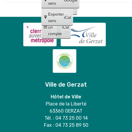
Maquillages
trio
un
vers
Google
"
et
compte
Lilo
Exporter
tatouages
iCal
et
Créer
vers
+
un
iCal
Stitch
concert
compte
"
de
Bloody
Mary
duo
Ville de Gerzat
Hôtel de Ville
Place de la Liberté
63360 GERZAT
Tél. : 04 73 25 00 14
Fax : 04 73 25 89 50