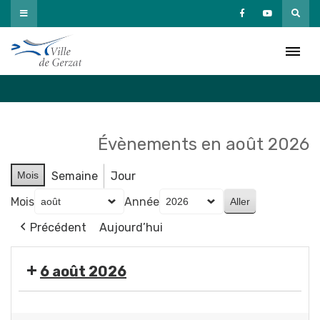
Passer
au
Agenda
contenu
Accueil
»
Agenda
Évènements en août 2026
Mois
Semaine
Jour
Mois
Année
Précédent
Aujourd’hui
6 août 2026
🤹