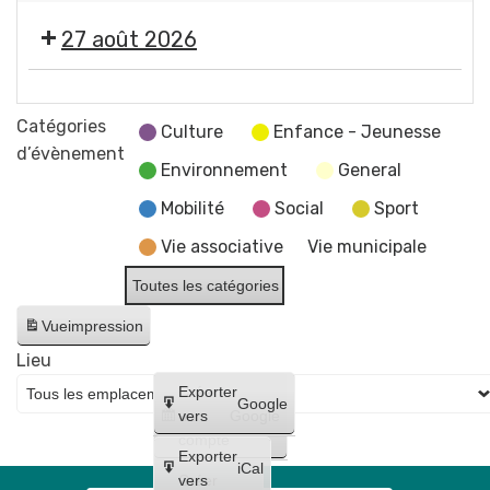
concert
2026
photographe
"
de
-
27 août 2026
Imagine
Raphaël
Soirée
"
James
#5
🎞️
par
trio
-
Les
Catégories
Jean-
Culture
Enfance - Jeunesse
Initiation
Estivales
d’évènement
Jacques
à
Environnement
General
2026
Chatard,
la
-
Mobilité
Social
Sport
photographe
lave
Soirée
Vie associative
Vie municipale
émaillée
#6
+
-
Toutes les catégories
Maquillages
Cinéma
Vue
impression
et
en
tatouages
Lieu
plein
+
Créer
Exporter
air
Google
concert
un
vers
Google
"
de
compte
Lilo
Exporter
Bloody
iCal
et
Créer
vers