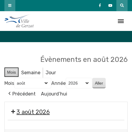
Passer
au
Agenda
contenu
Accueil
»
Agenda
Évènements en août 2026
Mois
Semaine
Jour
Mois
Année
Précédent
Aujourd’hui
3 août 2026
Exposition