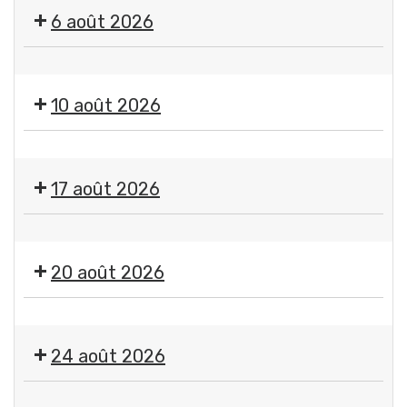
"
6 août 2026
Imagine
"
🤹
par
🎤
Jean-
10 août 2026
🎶Les
Jacques
Estivales
Chatard,
Exposition
2026
photographe
"
-
17 août 2026
Imagine
Soirée
"
#4
Exposition
par
-
"
Jean-
20 août 2026
Initiation
Imagine
Jacques
aux
"
Chatard,
arts
🤹
par
photographe
du
🎤
Jean-
24 août 2026
cirque
🎶Les
Jacques
+
Estivales
Chatard,
Exposition