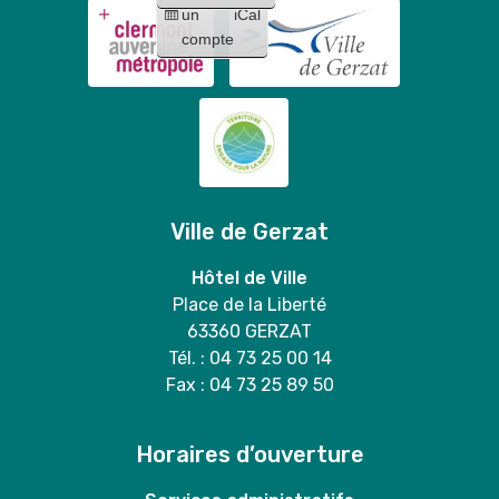
Mary
Stitch
un
iCal
duo
compte
"
Ville de Gerzat
Hôtel de Ville
Place de la Liberté
63360 GERZAT
Tél. : 04 73 25 00 14
Fax : 04 73 25 89 50
Horaires d’ouverture