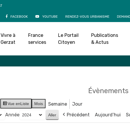
AT
FACEBOOK
YOUTUBE
RENDEZ-VOUS URBANISME
DEMAND
Agenda
Vivre à
France
Le Portail
Publications
Accueil
»
Agenda
Gerzat
services
Citoyen
& Actus
Évènements 
Vue en
Liste
Mois
Semaine
Jour
Année
Précédent
Aujourd’hui
S