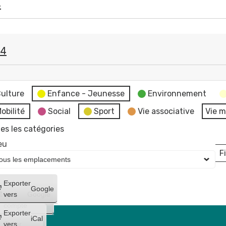
4
24
e
ulture
Enfance - Jeunesse
Environnement
obilité
Social
Sport
Vie associative
Vie m
es les catégories
eu
Fi
L
Créer
Exporter
Google
un
vers
Google
compte
Exporter
iCal
Créer
vers