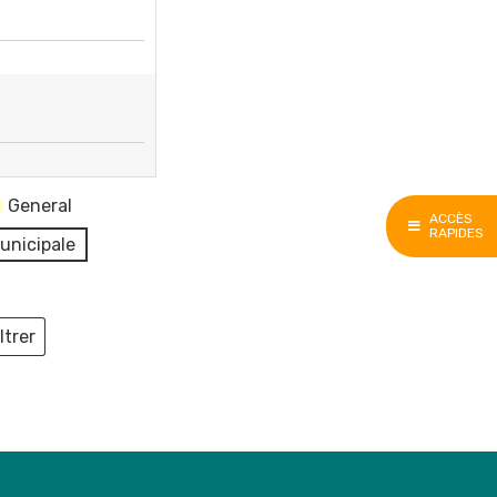
General
ACCÈS
RAPIDES
unicipale
ltrer
ieux