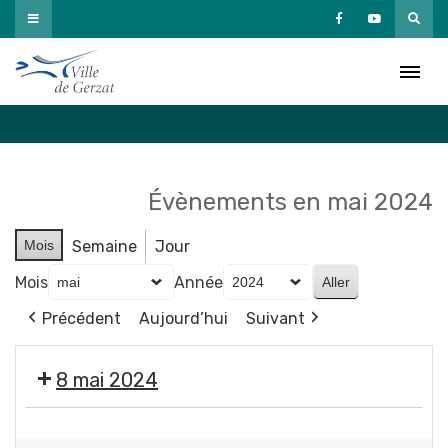
Passer
au
Agenda
contenu
Accueil
»
Agenda
Évènements en mai 2024
Mois
Semaine
Jour
Mois
Année
Précédent
Aujourd’hui
Suivant
8 mai 2024
🇫🇷