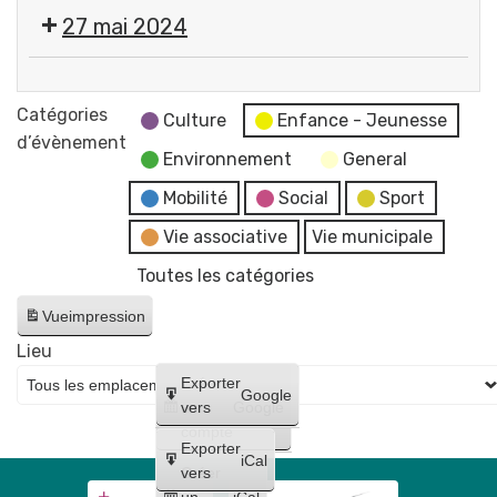
Cérémonie
27 mai 2024
commémorative
de
💬
la
Réunion
Catégories
Victoire
Culture
Enfance - Jeunesse
du
d’évènement
du
Environnement
General
Conseil
8
Municipal
Mobilité
Social
Sport
mai
-
1945
Vie associative
Vie municipale
reportée
Place
Toutes les catégories
au
Pommerol
17
Vue
impression
juin
Lieu
Créer
Exporter
Google
un
vers
Google
compte
Exporter
iCal
Créer
vers
un
iCal