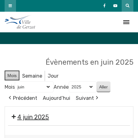
Passer
au
Agenda
contenu
Accueil
»
Agenda
Évènements en juin 2025
Mois
Semaine
Jour
Mois
Année
Précédent
Aujourd’hui
Suivant
4 juin 2025
ANNULÉE