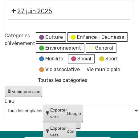
musique
bâtiments
🎶
de
27 juin 2025
municipaux
Gala
la
Gerzat
Renaissance
Yellow
Danse
Street
Catégories
Culture
Enfance - Jeunesse
Show
d’évènement
Environnement
General
-
Musique
Mobilité
Social
Sport
festive
Vie associative
Vie municipale
-
Toutes les catégories
Spelim
Vue
impression
Lieu
Créer
Exporter
Google
un
vers
Google
compte
Exporter
iCal
Créer
vers