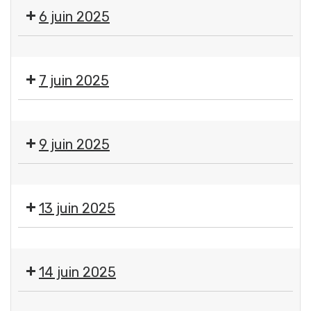
6 juin 2025
Kontact
-
7 juin 2025
Cirque
et
Spectacle
acrobaties
de
-
9 juin 2025
fin
Compagnie
d'année
Puéril
Lundi
de
péril
de
l'Orient
13 juin 2025
Pentecôte
Express
-
Concert
Fermeture
-
des
14 juin 2025
Chants
services
et
et
🕺