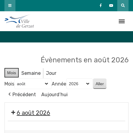
Passer
au
Agenda
contenu
Accueil
»
Agenda
Évènements en août 2026
Mois
Semaine
Jour
Mois
Année
Précédent
Aujourd’hui
6 août 2026
🤹