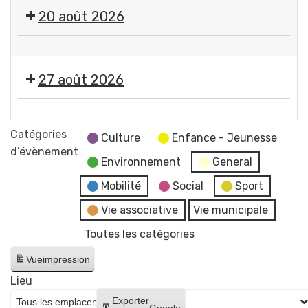
🎤
20 août 2026
🎶Les
Estivales
🤹
2026
🎤
-
27 août 2026
🎶Les
Soirée
Estivales
#4
🎞️
2026
-
Les
Catégories
-
Culture
Enfance - Jeunesse
Initiation
Estivales
d’évènement
Soirée
aux
Environnement
General
2026
#5
arts
-
Mobilité
Social
Sport
-
du
Soirée
Initiation
Vie associative
Vie municipale
cirque
#6
à
+
Toutes les catégories
-
la
concert
Cinéma
lave
Vue
impression
de
en
émaillée
Raphaël
Lieu
plein
+
James
Créer
Exporter
air
Google