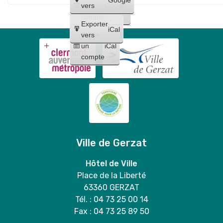
Maquillages
trio
un
vers
Google
"
et
compte
Lilo
Exporter
tatouages
iCal
et
Créer
vers
+
un
iCal
Stitch
concert
compte
"
de
Bloody
Mary
duo
Ville de Gerzat
Hôtel de Ville
Place de la Liberté
63360 GERZAT
Tél. : 04 73 25 00 14
Fax : 04 73 25 89 50