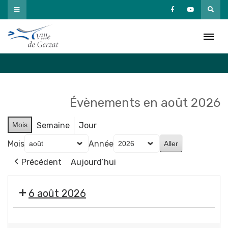
Passer
au
Agenda
contenu
Accueil
»
Agenda
Évènements en août 2026
Mois
Semaine
Jour
Mois
Année
Précédent
Aujourd’hui
6 août 2026
🤹