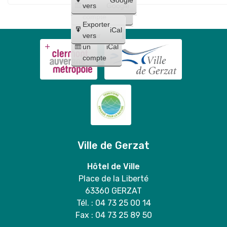
Maquillages
trio
un
vers
Google
"
et
compte
Lilo
Exporter
tatouages
iCal
et
Créer
vers
+
un
iCal
Stitch
concert
compte
"
de
Bloody
Mary
duo
Ville de Gerzat
Hôtel de Ville
Place de la Liberté
63360 GERZAT
Tél. : 04 73 25 00 14
Fax : 04 73 25 89 50