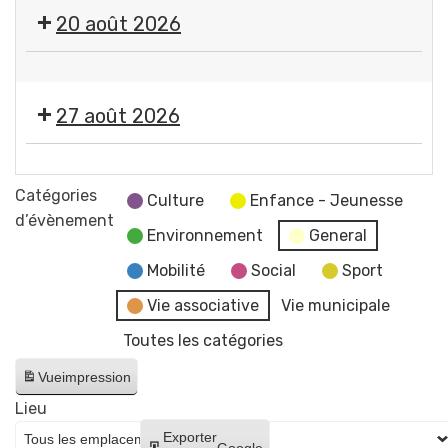
🎤
20 août 2026
🎶Les
Estivales
🤹
2026
🎤
-
27 août 2026
🎶Les
Soirée
Estivales
#4
🎞️
2026
-
Les
Catégories
-
Culture
Enfance - Jeunesse
Initiation
Estivales
d’évènement
Soirée
aux
Environnement
General
2026
#5
arts
-
Mobilité
Social
Sport
-
du
Soirée
Initiation
Vie associative
Vie municipale
cirque
#6
à
+
Toutes les catégories
-
la
concert
Cinéma
lave
Vue
impression
de
en
émaillée
Raphaël
Lieu
plein
+
James
Créer
Exporter
air
Google