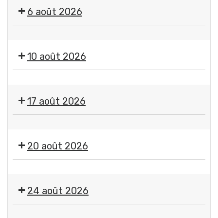
"
6 août 2026
Imagine
"
🤹
par
🎤
Jean-
10 août 2026
🎶Les
Jacques
Estivales
Chatard,
Exposition
2026
photographe
"
-
17 août 2026
Imagine
Soirée
"
#4
Exposition
par
-
"
Jean-
20 août 2026
Initiation
Imagine
Jacques
aux
"
Chatard,
arts
🤹
par
photographe
du
🎤
Jean-
24 août 2026
cirque
🎶Les
Jacques
+
Estivales
Chatard,
Exposition