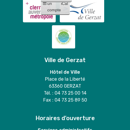
Mary
un
iCal
Stitch
duo
compte
"
Ville de Gerzat
Hôtel de Ville
Place de la Liberté
63360 GERZAT
Tél. : 04 73 25 00 14
Fax : 04 73 25 89 50
Horaires d’ouverture