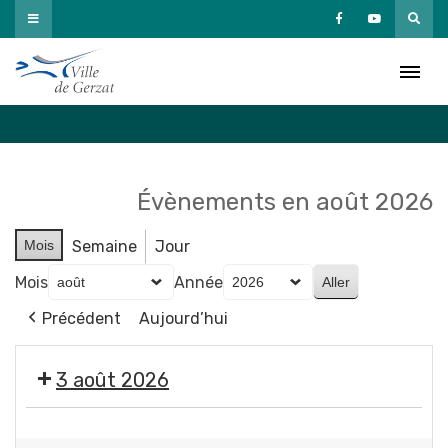
Passer
au
Agenda
contenu
Accueil
»
Agenda
Évènements en août 2026
Mois
Semaine
Jour
Mois
Année
Précédent
Aujourd’hui
3 août 2026
Exposition