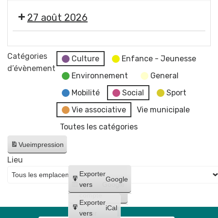
concert
2026
photographe
"
de
-
27 août 2026
Imagine
Raphaël
Soirée
"
James
#5
🎞️
par
trio
-
Les
Catégories
Jean-
Culture
Enfance - Jeunesse
Initiation
Estivales
d’évènement
Jacques
à
Environnement
General
2026
Chatard,
la
-
Mobilité
Social
Sport
photographe
lave
Soirée
Vie associative
Vie municipale
émaillée
#6
+
Toutes les catégories
-
Maquillages
Cinéma
Vue
impression
et
en
tatouages
Lieu
plein
+
Créer
Exporter
air
Google
concert
un
vers
Google
"
compte
de
Lilo
Exporter
Bloody
iCal
et
Créer
vers