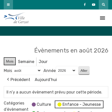
Passer
au
Agenda
contenu
Accueil
»
Agenda
Évènements en août 2026
Mois
Semaine
Jour
Mois
Année
Précédent
Aujourd’hui
Il n’y a aucun évènement prévu pour cette période.
Catégories
Culture
Enfance - Jeunesse
d’évènement