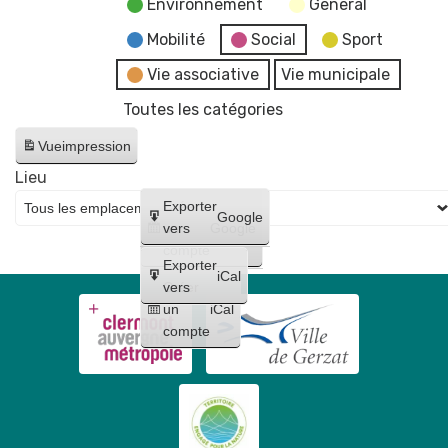
Environnement
General
Mobilité
Social
Sport
Vie associative
Vie municipale
Toutes les catégories
Vue
impression
Lieu
Créer
Exporter
Google
un
vers
Google
compte
Exporter
iCal
Créer
vers
un
iCal
compte