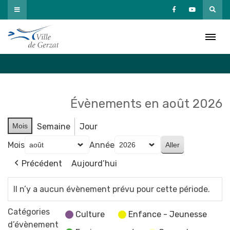
Passer
au
Agenda
contenu
Accueil
»
Agenda
Évènements en août 2026
Mois
Semaine
Jour
Mois
Année
Précédent
Aujourd’hui
Il n’y a aucun évènement prévu pour cette période.
Catégories
Culture
Enfance - Jeunesse
d’évènement