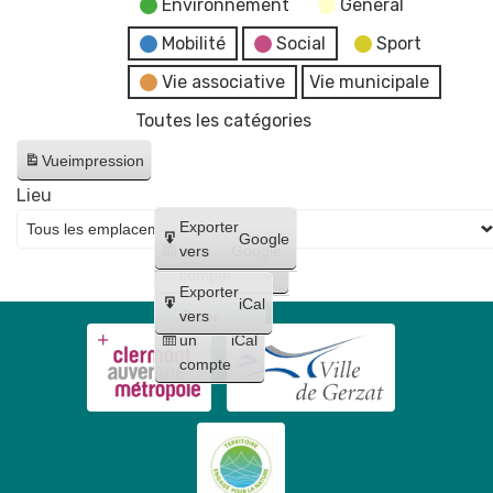
Environnement
General
Mobilité
Social
Sport
Vie associative
Vie municipale
Toutes les catégories
Vue
impression
Lieu
Créer
Exporter
Google
un
vers
Google
compte
Exporter
iCal
Créer
vers
un
iCal
compte