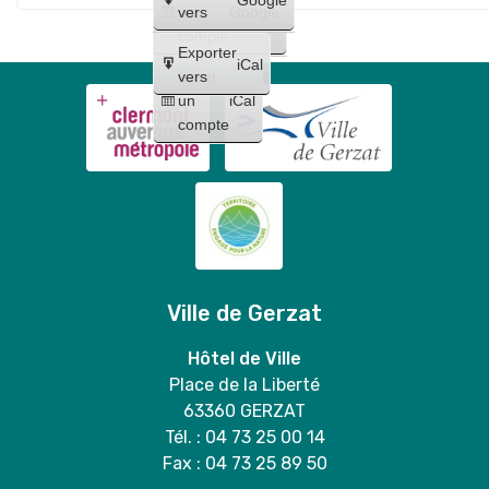
Maquillages
trio
un
vers
Google
"
et
compte
Lilo
Exporter
tatouages
iCal
et
Créer
vers
+
un
iCal
Stitch
concert
compte
"
de
Bloody
Mary
duo
Ville de Gerzat
Hôtel de Ville
Place de la Liberté
63360 GERZAT
Tél. : 04 73 25 00 14
Fax : 04 73 25 89 50