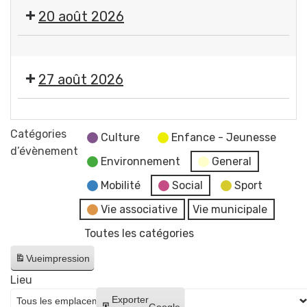
🎤
20 août 2026
🎶Les
Estivales
🤹
2026
🎤
-
27 août 2026
🎶Les
Soirée
Estivales
#4
🎞️
2026
-
Les
Catégories
-
Culture
Enfance - Jeunesse
Initiation
Estivales
d’évènement
Soirée
aux
Environnement
General
2026
#5
arts
-
Mobilité
Social
Sport
-
du
Soirée
Initiation
Vie associative
Vie municipale
cirque
#6
à
+
Toutes les catégories
-
la
concert
Cinéma
lave
Vue
impression
de
en
émaillée
Raphaël
Lieu
plein
+
James
Créer
Exporter
air
Google