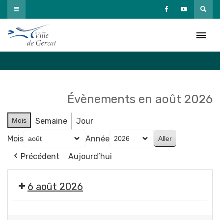
Passer
au
Agenda
contenu
Accueil
»
Agenda
Évènements en août 2026
Mois
Semaine
Jour
Mois
Année
Précédent
Aujourd’hui
6 août 2026
🤹