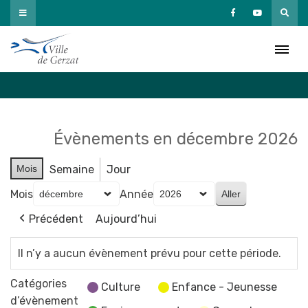
Passer
au
Agenda
contenu
Accueil
»
Agenda
Évènements en décembre 2026
Mois
Semaine
Jour
Mois
Année
Précédent
Aujourd’hui
Il n’y a aucun évènement prévu pour cette période.
Catégories
Culture
Enfance - Jeunesse
d’évènement