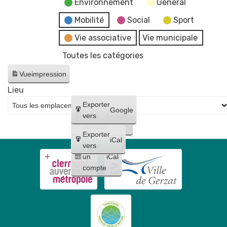
Environnement
General
Mobilité
Social
Sport
Vie associative
Vie municipale
Toutes les catégories
Vue
impression
Lieu
Créer
Exporter
Google
un
vers
Google
compte
Exporter
iCal
Créer
vers
un
iCal
compte