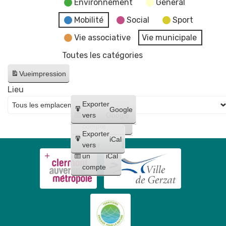
Environnement
General
Mobilité
Social
Sport
Vie associative
Vie municipale
Toutes les catégories
Vue
impression
Lieu
Créer
Exporter
Google
un
vers
Google
compte
Exporter
iCal
Créer
vers
un
iCal
compte