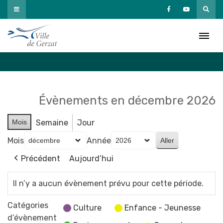
Passer
au
Agenda
contenu
Accueil
»
Agenda
Évènements en décembre 2026
Mois
Semaine
Jour
Mois
Année
Précédent
Aujourd’hui
Il n’y a aucun évènement prévu pour cette période.
Catégories
Culture
Enfance - Jeunesse
d’évènement