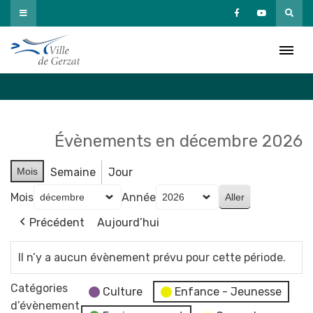
Passer
au
Agenda
contenu
Accueil
»
Agenda
Évènements en décembre 2026
Mois
Semaine
Jour
Mois
Année
Précédent
Aujourd’hui
Il n’y a aucun évènement prévu pour cette période.
Catégories
Culture
Enfance - Jeunesse
d’évènement