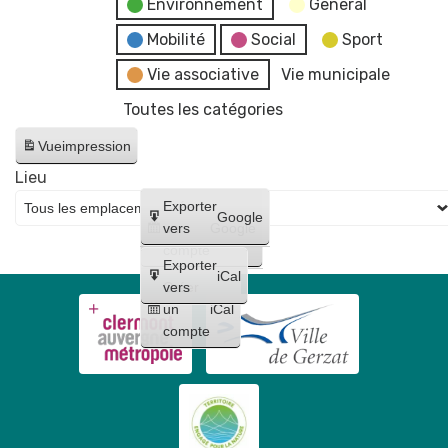
Environnement
General
Mobilité
Social
Sport
Vie associative
Vie municipale
Toutes les catégories
Vue
impression
Lieu
Créer
Exporter
Google
un
vers
Google
compte
Exporter
iCal
Créer
vers
un
iCal
compte