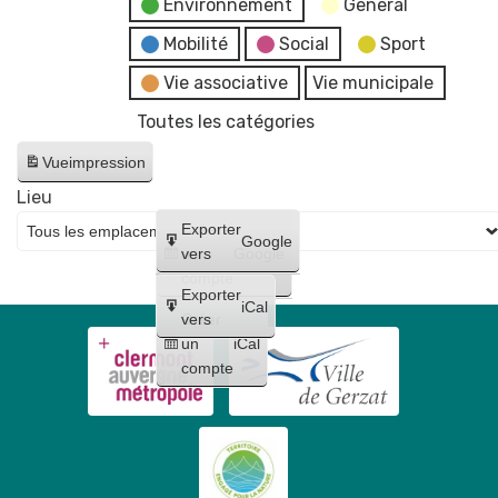
Environnement
General
Mobilité
Social
Sport
Vie associative
Vie municipale
Toutes les catégories
Vue
impression
Lieu
Créer
Exporter
Google
un
vers
Google
compte
Exporter
iCal
Créer
vers
un
iCal
compte