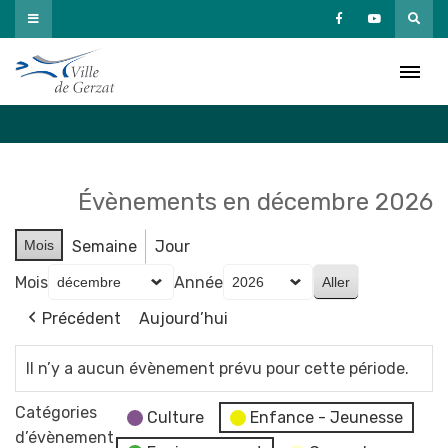
Passer
au
Agenda
contenu
Accueil
»
Agenda
Évènements en décembre 2026
Mois
Semaine
Jour
Mois
Année
Précédent
Aujourd’hui
Il n’y a aucun évènement prévu pour cette période.
Catégories
Culture
Enfance - Jeunesse
d’évènement