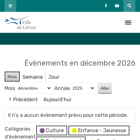
Passer
au
Agenda
contenu
Accueil
»
Agenda
Évènements en décembre 2026
Mois
Semaine
Jour
Mois
Année
Précédent
Aujourd’hui
Il n’y a aucun évènement prévu pour cette période.
Catégories
Culture
Enfance - Jeunesse
d’évènement