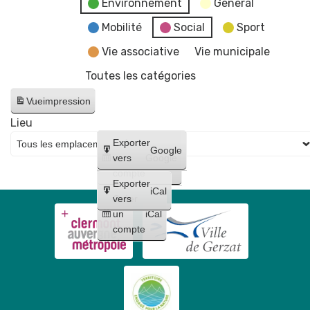
Environnement
General
Mobilité
Social
Sport
Vie associative
Vie municipale
Toutes les catégories
Vue
impression
Lieu
Créer
Exporter
Google
un
vers
Google
compte
Exporter
iCal
Créer
vers
un
iCal
compte