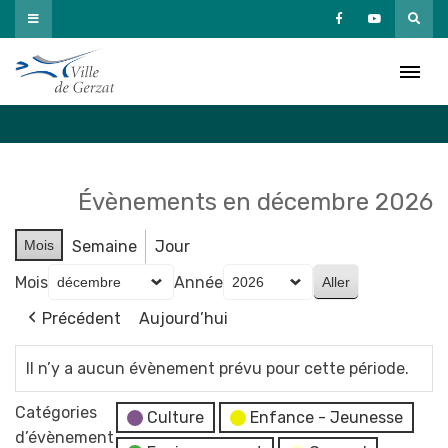
Passer
au
Agenda
contenu
Accueil
»
Agenda
Évènements en décembre 2026
Mois
Semaine
Jour
Mois
Année
Précédent
Aujourd’hui
Il n’y a aucun évènement prévu pour cette période.
Catégories
Culture
Enfance - Jeunesse
d’évènement