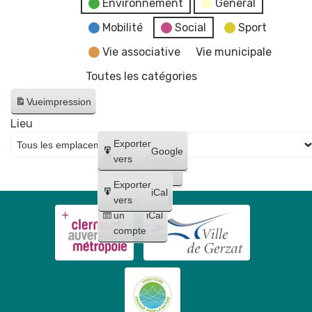
Environnement
General
Mobilité
Social
Sport
Vie associative
Vie municipale
Toutes les catégories
Vue
impression
Lieu
Créer
Exporter
Google
un
vers
Google
compte
Exporter
iCal
Créer
vers
un
iCal
compte