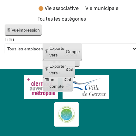
Vie associative
Vie municipale
Toutes les catégories
Vue
impression
Lieu
Créer
Exporter
Google
un
vers
Google
compte
Exporter
iCal
Créer
vers
un
iCal
compte