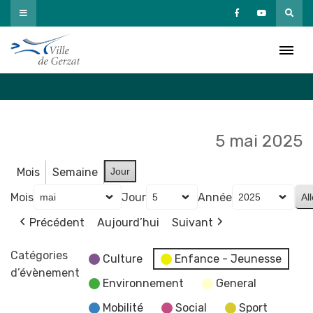
Passer
au
Agenda
contenu
Accueil
»
Agenda
5 mai 2025
Mois
Semaine
Jour
Mois
Jour
Année
Précédent
Aujourd’hui
Suivant
Catégories
Culture
Enfance - Jeunesse
d’évènement
Environnement
General
Mobilité
Social
Sport