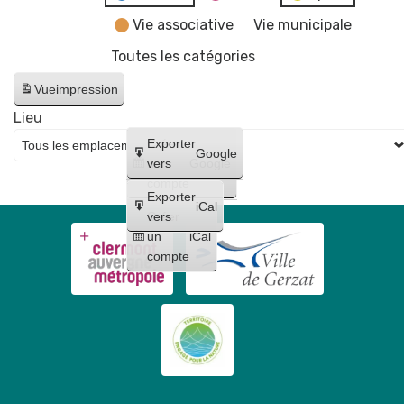
Vie associative
Vie municipale
Toutes les catégories
Vue
impression
Lieu
Créer
Exporter
Google
un
vers
Google
compte
Exporter
iCal
Créer
vers
un
iCal
compte