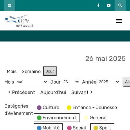
Passer
au
Agenda
contenu
Accueil
»
Agenda
26 mai 2025
Mois
Semaine
Jour
Mois
Jour
Année
Précédent
Aujourd’hui
Suivant
Catégories
Culture
Enfance - Jeunesse
d’évènement
Environnement
General
Mobilité
Social
Sport