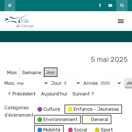
Passer
au
Agenda
contenu
Accueil
»
Agenda
5 mai 2025
Mois
Semaine
Jour
Mois
Jour
Année
Précédent
Aujourd’hui
Suivant
Catégories
Culture
Enfance - Jeunesse
d’évènement
Environnement
General
Mobilité
Social
Sport