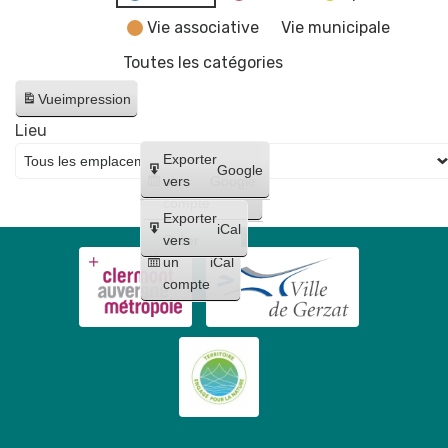
Vie associative
Vie municipale
Toutes les catégories
Vue
impression
Lieu
Créer
Exporter
Google
un
vers
Google
compte
Exporter
iCal
Créer
vers
un
iCal
compte