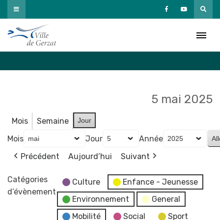
Passer
au
Agenda
contenu
Accueil
»
Agenda
5 mai 2025
Mois
Semaine
Jour
Mois
Jour
Année
Précédent
Aujourd’hui
Suivant
Catégories
Culture
Enfance - Jeunesse
d’évènement
Environnement
General
Mobilité
Social
Sport