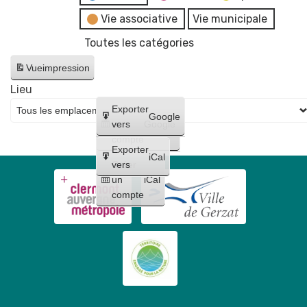
Vie associative
Vie municipale
Toutes les catégories
Vue
impression
Lieu
Créer
Exporter
Google
un
vers
Google
compte
Exporter
iCal
Créer
vers
un
iCal
compte